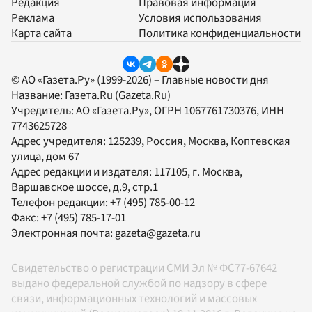
Редакция
Правовая информация
Реклама
Условия использования
Карта сайта
Политика конфиденциальности
© АО «Газета.Ру» (1999-2026) – Главные новости дня
Название:
Газета.Ru
(Gazeta.Ru)
Учредитель:
АО «Газета.Ру»
, ОГРН 1067761730376, ИНН
7743625728
Адрес учредителя: 125239, Россия, Москва, Коптевская
улица, дом 67
Адрес редакции и издателя:
117105
, г.
Москва
,
Варшавское шоссе, д.9, стр.1
Телефон редакции:
+7 (495) 785-00-12
Факс:
+7 (495) 785-17-01
Электронная почта:
gazeta@gazeta.ru
Свидетельство о регистрации СМИ Эл № ФС77-67642
выдано федеральной службой по надзору в сфере
связи, информационных технологий и массовых