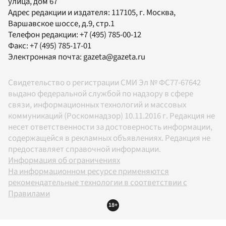
улица, дом 67
Адрес редакции и издателя:
117105
, г.
Москва
,
Варшавское шоссе, д.9, стр.1
Телефон редакции:
+7 (495) 785-00-12
Факс:
+7 (495) 785-17-01
Электронная почта:
gazeta@gazeta.ru
Свидетельство о регистрации СМИ Эл № ФС77-67642
выдано федеральной службой по надзору в сфере
связи, информационных технологий и массовых
коммуникаций (Роскомнадзор) 10.11.2016 г. Редакция не
несет ответственности за достоверность информации,
содержащейся в рекламных объявлениях. Редакция не
предоставляет справочной информации.
Информация об ограничениях
На информационном ресурсе применяются
рекомендательные технологии в соответствии с
Правилами
18+