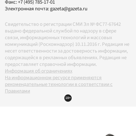
Факс:
+7 (495) 785-17-01
Электронная почта:
gazeta@gazeta.ru
Свидетельство о регистрации СМИ Эл № ФС77-67642
выдано федеральной службой по надзору в сфере
связи, информационных технологий и массовых
коммуникаций (Роскомнадзор) 10.11.2016 г. Редакция не
несет ответственности за достоверность информации,
содержащейся в рекламных объявлениях. Редакция не
предоставляет справочной информации.
Информация об ограничениях
На информационном ресурсе применяются
рекомендательные технологии в соответствии с
Правилами
18+