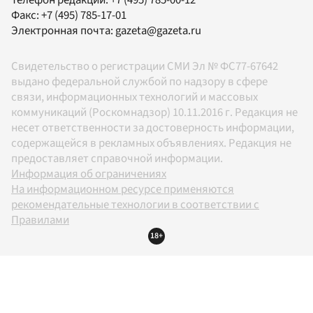
Факс:
+7 (495) 785-17-01
Электронная почта:
gazeta@gazeta.ru
Свидетельство о регистрации СМИ Эл № ФС77-67642
выдано федеральной службой по надзору в сфере
связи, информационных технологий и массовых
коммуникаций (Роскомнадзор) 10.11.2016 г. Редакция не
несет ответственности за достоверность информации,
содержащейся в рекламных объявлениях. Редакция не
предоставляет справочной информации.
Информация об ограничениях
На информационном ресурсе применяются
рекомендательные технологии в соответствии с
Правилами
18+