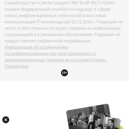
Свидетельство о регистрации СМИ Эл № ФС77-67642
выдано федеральной службой по надзору в сфере
связи, информационных технологий и массовых
коммуникаций (Роскомнадзор) 10.11.2016 г. Редакция не
несет ответственности за достоверность информации,
содержащейся в рекламных объявлениях. Редакция не
предоставляет справочной информации.
Информация об ограничениях
На информационном ресурсе применяются
рекомендательные технологии в соответствии с
Правилами
18+