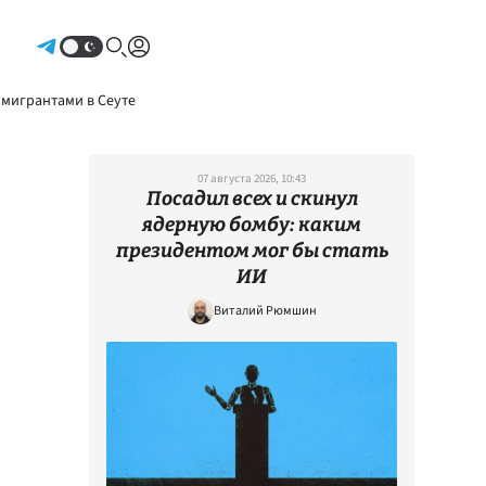
Авторизоваться
 мигрантами в Сеуте
07 августа 2026, 10:43
Посадил всех и скинул
ядерную бомбу: каким
президентом мог бы стать
ИИ
Виталий Рюмшин