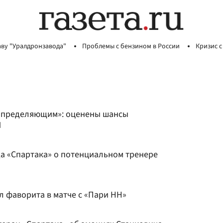
аву "Уралдронзавода"
Проблемы с бензином в России
Кризис с
 определяющим»: оценены шансы
Л
да «Спартака» о потенциальном тренере
л фаворита в матче с «Пари НН»