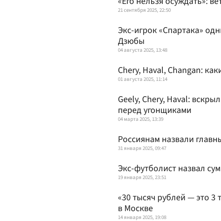
«Его нельзя осуждать»: в
21 сентября 2025, 22:50
Экс-игрок «Спартака» од
Дзюбы
04 августа 2025, 13:48
Chery, Haval, Changan: к
01 августа 2025, 11:14
Geely, Chery, Haval: вскр
перед угонщиками
04 марта 2025, 13:39
Россиянам назвали главн
31 января 2025, 09:47
Экс-футболист назвал су
19 января 2025, 23:51
«30 тысяч рублей — это 3
в Москве
14 января 2025, 19:08