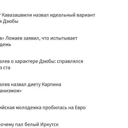
Р Кавазашвили назвал идеальный вариант
я Дзюбы
в» Ломаев заявил, что испытывает
одежь
влев о характере Дзюбы: справлялся
з ста
влев назвал диету Карпина
ганизмом»
сийская молодежка пробилась на Евро
почему пал белый Иркутск