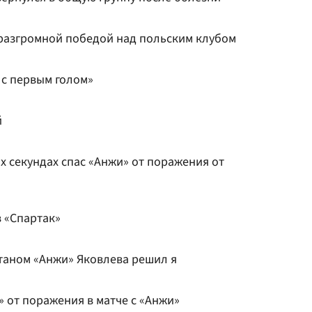
разгромной победой над польским клубом
 с первым голом»
й
х секундах спас «Анжи» от поражения от
в «Спартак»
итаном «Анжи» Яковлева решил я
» от поражения в матче с «Анжи»