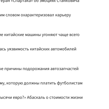
етеран «Спартака» об эмоциях Станковича
ним словом охарактеризовал карьеру
акие китайские машины угоняют чаще всего
ылась уязвимость китайских автомобилей
ые причины подорожания автозапчастей
мму, которую должны платить футболистам
 тысячи евро?» Абаскаль о стоимости жизни