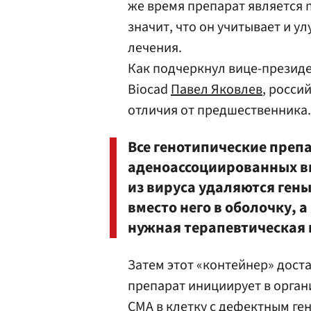
же время препарат является ne
значит, что он учитывает и 
лечения.
Как подчеркнул вице-президе
Biocad
Павел Яковлев
, росси
отличия от предшественника.
Все генотипические преп
аденоассоциированных ви
из вируса удаляются гены
вместо него в оболочку, а
нужная терапевтическая 
Затем этот «контейнер» дост
препарат инициирует в орган
СМА в клетку с дефектным ге