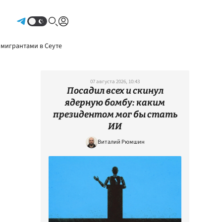
Авторизоваться
 мигрантами в Сеуте
07 августа 2026, 10:43
Посадил всех и скинул
ядерную бомбу: каким
президентом мог бы стать
ИИ
Виталий Рюмшин