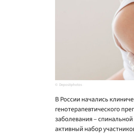
Depositphotos
В России начались клинич
генотерапевтического пре
заболевания – спинальной
активный набор участников