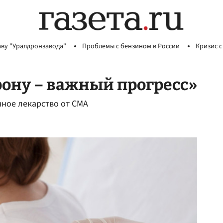
аву "Уралдронзавода"
Проблемы с бензином в России
Кризис с
рону – важный прогресс»
нное лекарство от СМА