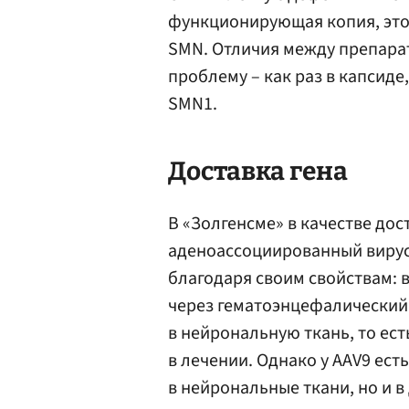
функционирующая копия, это
SMN. Отличия между препарат
проблему – как раз в капсиде
SMN1.
Доставка гена
В «Золгенсме» в качестве до
аденоассоциированный вирус 
благодаря своим свойствам:
через гематоэнцефалический
в нейрональную ткань, то ес
в лечении. Однако у AAV9 ест
в нейрональные ткани, но и в