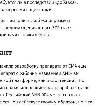
ребуется ли в последствии «добавка».
за первыми пациентами.
тов – американской «Спинразы» и
 среднем оценивается в 375 тысяч
 принимать пожизненно.
ант
начала разработку препарата от СМА еще
препарат с рабочим названием ANB-004
еской платформе, как и «Золгенсма». Но
игинальная инновационная разработка, а не
а. Российский ANB-004 можно назвать
 есть он действует схожим образом, но в то