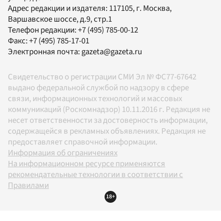
Адрес редакции и издателя:
117105
, г.
Москва
,
Варшавское шоссе, д.9, стр.1
Телефон редакции:
+7 (495) 785-00-12
Факс:
+7 (495) 785-17-01
Электронная почта:
gazeta@gazeta.ru
Свидетельство о регистрации СМИ Эл № ФС77-67642
выдано федеральной службой по надзору в сфере
связи, информационных технологий и массовых
коммуникаций (Роскомнадзор) 10.11.2016 г. Редакция не
несет ответственности за достоверность информации,
содержащейся в рекламных объявлениях. Редакция не
предоставляет справочной информации.
Информация об ограничениях
На информационном ресурсе применяются
рекомендательные технологии в соответствии с
Правилами
18+