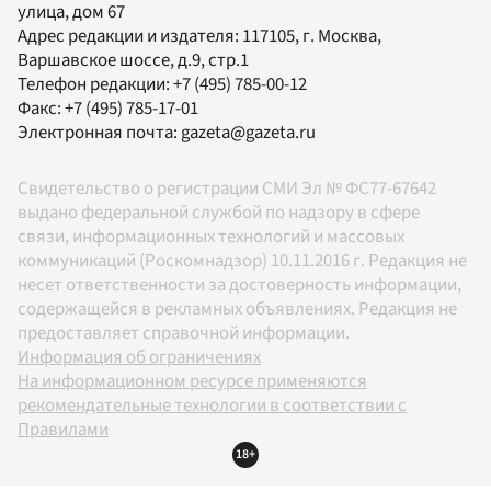
улица, дом 67
Адрес редакции и издателя:
117105
, г.
Москва
,
Варшавское шоссе, д.9, стр.1
Телефон редакции:
+7 (495) 785-00-12
Факс:
+7 (495) 785-17-01
Электронная почта:
gazeta@gazeta.ru
Свидетельство о регистрации СМИ Эл № ФС77-67642
выдано федеральной службой по надзору в сфере
связи, информационных технологий и массовых
коммуникаций (Роскомнадзор) 10.11.2016 г. Редакция не
несет ответственности за достоверность информации,
содержащейся в рекламных объявлениях. Редакция не
предоставляет справочной информации.
Информация об ограничениях
На информационном ресурсе применяются
рекомендательные технологии в соответствии с
Правилами
18+