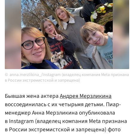
anna.merzlikina_/Instagram (владелец компания Meta признана
в России экстремистской и запрещена)
Бывшая жена актера
Андрея Мерзликина
воссоединилась с их четырьмя детьми. Пиар-
менеджер Анна Мерзликина опубликовала
в Instagram (владелец компания Meta признана
в России экстремистской и запрещена) фото