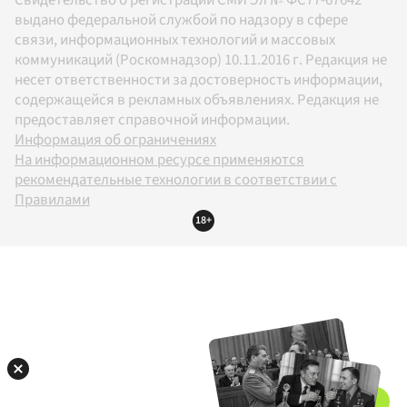
выдано федеральной службой по надзору в сфере
связи, информационных технологий и массовых
коммуникаций (Роскомнадзор) 10.11.2016 г. Редакция не
несет ответственности за достоверность информации,
содержащейся в рекламных объявлениях. Редакция не
предоставляет справочной информации.
Информация об ограничениях
На информационном ресурсе применяются
рекомендательные технологии в соответствии с
Правилами
18+