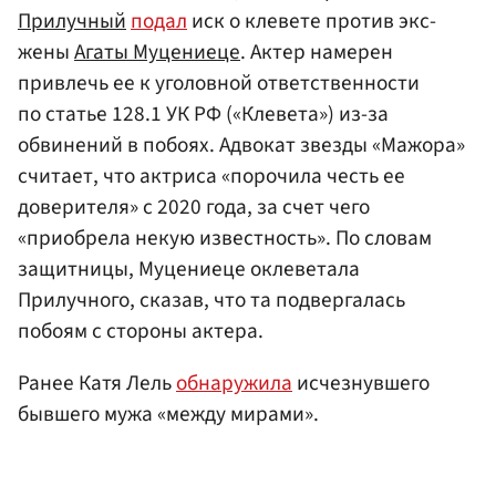
Прилучный
подал
иск о клевете против экс-
жены
Агаты Муцениеце
. Актер намерен
привлечь ее к уголовной ответственности
по статье 128.1 УК РФ («Клевета») из-за
обвинений в побоях. Адвокат звезды «Мажора»
считает, что актриса «порочила честь ее
доверителя» с 2020 года, за счет чего
«приобрела некую известность». По словам
защитницы, Муцениеце оклеветала
Прилучного, сказав, что та подвергалась
побоям с стороны актера.
Ранее Катя Лель
обнаружила
исчезнувшего
бывшего мужа «между мирами».