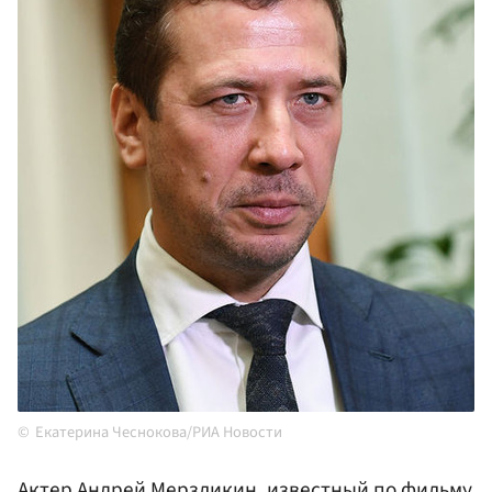
Екатерина Чеснокова/РИА Новости
Актер Андрей
Мерзликин
, известный по фильму