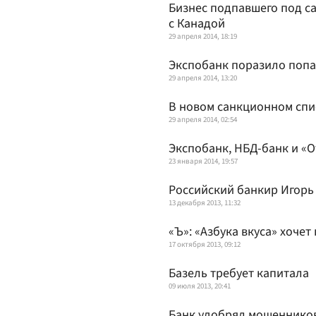
Бизнес подпавшего под с
с Канадой
29 апреля 2014, 18:19
Экспобанк поразило попа
29 апреля 2014, 13:20
В новом санкционном сп
29 апреля 2014, 02:54
Экспобанк, НБД-банк и «
23 января 2014, 19:57
Российский банкир Игорь
13 декабря 2013, 11:32
«Ъ»: «Азбука вкуса» хоче
17 октября 2013, 09:12
Базель требует капитала
09 июля 2013, 20:41
Банк удобрял мошеннико