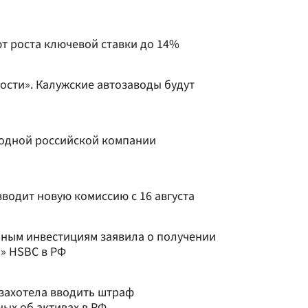
т роста ключевой ставки до 14%
ости». Калужские автозаводы будут
одной российской компании
вводит новую комиссию с 16 августа
ным инвестициям заявила о получении
и» HSBC в РФ
не захотела вводить штраф
ых об активах в РФ