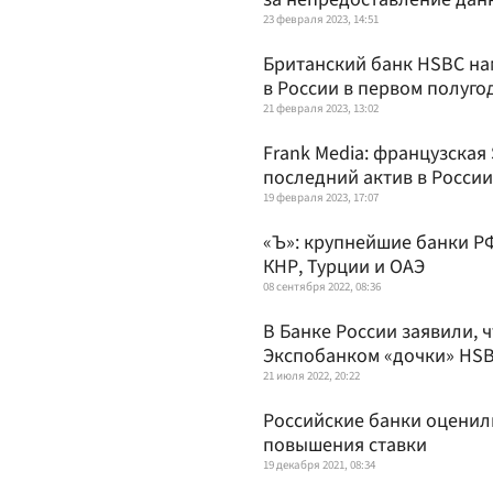
23 февраля 2023, 14:51
Британский банк HSBC на
в России в первом полуго
21 февраля 2023, 13:02
Frank Media: французская 
последний актив в России
19 февраля 2023, 17:07
«Ъ»: крупнейшие банки Р
КНР, Турции и ОАЭ
08 сентября 2022, 08:36
В Банке России заявили, 
Экспобанком «дочки» HS
21 июля 2022, 20:22
Российские банки оценил
повышения ставки
19 декабря 2021, 08:34