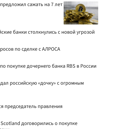
предложил сажать на 7 лет
йские банки столкнулись с новой угрозой
росов по сделке с АЛРОСА
по покупке дочернего банка RBS в России
родал российскую «дочку» с огромным
ся председатель правления
f Scotland договорились о покупке