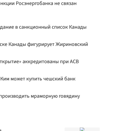
анкции Росэнергобанка не связан
дание в санкционный список Канады
иске Канады фигурирует Жириновский
Открытие» аккредитованы при АСВ
 Ким может купить чешский банк
т производить мраморную говядину
в