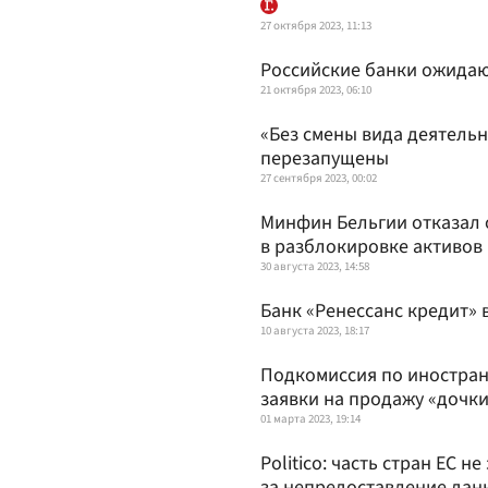
27 октября 2023, 11:13
Российские банки ожидаю
21 октября 2023, 06:10
«Без смены вида деятельн
перезапущены
27 сентября 2023, 00:02
Минфин Бельгии отказал 
в разблокировке активов
30 августа 2023, 14:58
Банк «Ренессанс кредит» 
10 августа 2023, 18:17
Подкомиссия по иностран
заявки на продажу «дочк
01 марта 2023, 19:14
Politico: часть стран ЕС 
за непредоставление данн