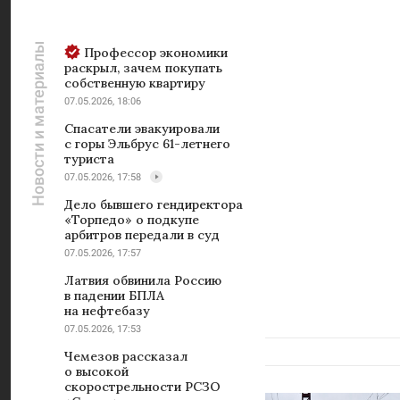
Новости и материалы
Профессор экономики
раскрыл, зачем покупать
собственную квартиру
07.05.2026, 18:06
Спасатели эвакуировали
с горы Эльбрус 61-летнего
туриста
07.05.2026, 17:58
Дело бывшего гендиректора
«Торпедо» о подкупе
арбитров передали в суд
07.05.2026, 17:57
Латвия обвинила Россию
в падении БПЛА
на нефтебазу
07.05.2026, 17:53
Чемезов рассказал
о высокой
скорострельности РСЗО