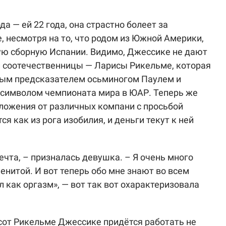
 — ей 22 года, она страстно болеет за
, несмотря на то, что родом из Южной Америки,
ю сборную Испании. Видимо, Джессике не дают
й соотечественницы — Ларисы Рикельме, которая
тным предсказателем осьминогом Паулем и
 символом чемпионата мира в ЮАР. Теперь же
ложения от различных компани с просьбой
я как из рога изобилия, и деньги текут к ней
ечта, – призналась девушка. – Я очень много
енитой. И вот теперь обо мне знают во всем
л как оргазм», — вот так вот охарактеризовала
сот Рикельме Джессике придётся работать не