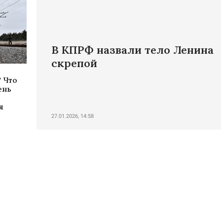
В КПРФ назвали тело Ленина
скрепой
 Что
ень
я
27.01.2026, 14:58