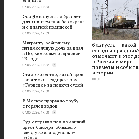
«Сарма»
07.05.2026, 17:53
Google выпустила браслет
для спортсменов без экрана
и с платной подпиской
07.05.2026, 17:53
Мигранту, забившему
6 августа — какой
пятимесячную дочь за плач
сегодня праздник?
в Подмосковье, запросили
отмечают в этот д
23 года
в России и мире,
07.05.2026, 17:52
приметы и событи
истории
Стало известно, какой срок
грозит экс-гендиректору
00:01
«Торпедо» за подкуп судей
07.05.2026, 17:50
В Москве прорвало трубу
с горячей водой
07.05.2026, 17:50
Суд отправил под домашний
арест байкера, сбившего
звезду клипа «Девочка-
война»