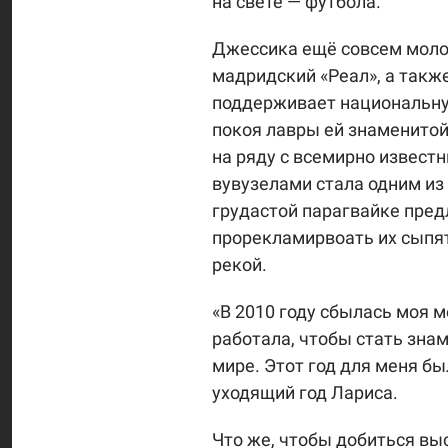
на свете — футбола.
Джессика ещё совсем молода
мадридский «Реал», а также
поддерживает национальну
покоя лавры ей знаменито
на ряду с всемирно извес
вувузелами стала одним из
грудастой парагвайке пред
прорекламирвоать их сыпятс
рекой.
«В 2010 году сбылась моя м
работала, чтобы стать знам
мире. Этот год для меня бы
уходящий год Лариса.
Что же, чтобы добиться вы