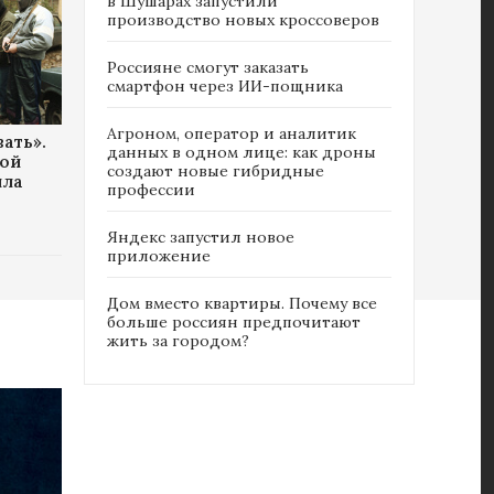
в Шушарах запустили
производство новых кроссоверов
Россияне cмогут заказать
смартфон через ИИ-пощника
Агроном, оператор и аналитик
ать».
данных в одном лице: как дроны
вой
создают новые гибридные
ила
профессии
Яндекс запустил новое
приложение
Дом вместо квартиры. Почему все
больше россиян предпочитают
жить за городом?