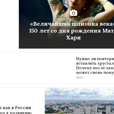
«Величайшая шпионка века»
150 лет со дня рождения Ма
Хари
Нужно ли повтор
вставлять хрустал
Почему после зам
может снова пому
08:01
: как в России
од к развитию