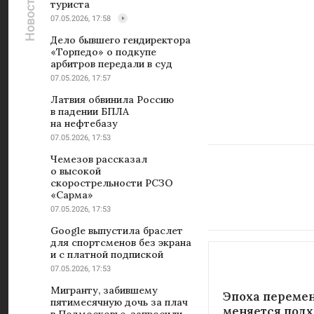
туриста
07.05.2026, 17:58
Дело бывшего гендиректора
«Торпедо» о подкупе
арбитров передали в суд
07.05.2026, 17:57
Латвия обвинила Россию
в падении БПЛА
на нефтебазу
07.05.2026, 17:53
Чемезов рассказал
о высокой
скорострельности РСЗО
«Сарма»
07.05.2026, 17:53
Google выпустила браслет
для спортсменов без экрана
и с платной подпиской
07.05.2026, 17:53
Мигранту, забившему
Эпоха перемен
пятимесячную дочь за плач
меняется подх