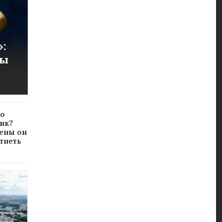
:
ты
но
ик?
ены он
тнеть