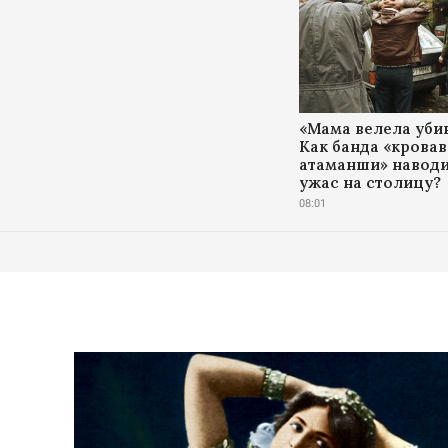
«Мама велела убив
Как банда «крова
атаманши» навод
ужас на столицу?
08:01