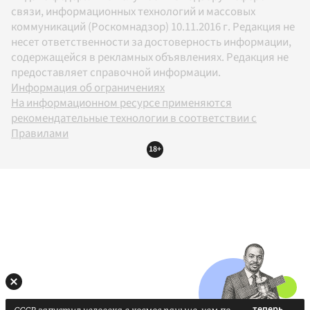
связи, информационных технологий и массовых
коммуникаций (Роскомнадзор) 10.11.2016 г. Редакция не
несет ответственности за достоверность информации,
содержащейся в рекламных объявлениях. Редакция не
предоставляет справочной информации.
Информация об ограничениях
На информационном ресурсе применяются
рекомендательные технологии в соответствии с
Правилами
18+