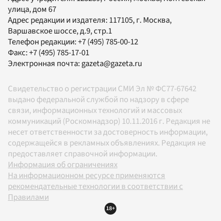
улица, дом 67
Адрес редакции и издателя:
117105
, г.
Москва
,
Варшавское шоссе, д.9, стр.1
Телефон редакции:
+7 (495) 785-00-12
Факс:
+7 (495) 785-17-01
Электронная почта:
gazeta@gazeta.ru
Свидетельство о регистрации СМИ Эл № ФС77-67642
выдано федеральной службой по надзору в сфере
связи, информационных технологий и массовых
коммуникаций (Роскомнадзор) 10.11.2016 г. Редакция не
несет ответственности за достоверность информации,
содержащейся в рекламных объявлениях. Редакция не
предоставляет справочной информации.
Информация об ограничениях
На информационном ресурсе применяются
рекомендательные технологии в соответствии с
Правилами
18+