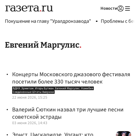
Новости
Авторизоваться
Покушение на главу "Уралдронзавода"
Проблемы с бен
Евгений Маргулис
Концерты Московского джазового фестиваля
посетили более 330 тысяч человек
ВДНХ
Эрмитаж
Игорь Бутман
Евгений Маргулис
Намибия
Соединенные Штаты Америки
22 июня 2026, 15:25
Валерий Сюткин назвал три лучшие песни
советской эстрады
03 июня 2026, 14:43
Эрнст, Цискаридзе, Ургант: кто