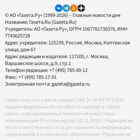
© АО «Газета.Ру» (1999-2026) – Главные новости дня
Название:
Газета.Ru
(Gazeta.Ru)
Учредитель:
АО «Газета.Ру»
, ОГРН 1067761730376, ИНН
7743625728
Адрес учредителя: 125239, Россия, Москва, Коптевская
улица, дом 67
Адрес редакции и издателя:
117105
, г.
Москва
,
Варшавское шоссе, д.9, стр.1
Телефон редакции:
+7 (495) 785-00-12
Факс:
+7 (495) 785-17-01
Электронная почта:
gazeta@gazeta.ru
Свидетельство о регистрации СМИ Эл № ФС77-67642
выдано федеральной службой по надзору в сфере
связи, информационных технологий и массовых
коммуникаций (Роскомнадзор) 10.11.2016 г. Редакция не
несет ответственности за достоверность информации,
содержащейся в рекламных объявлениях. Редакция не