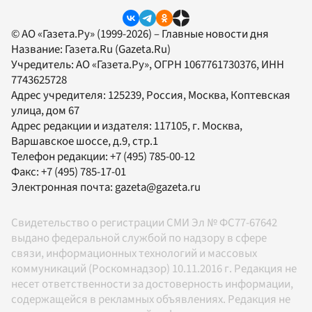
© АО «Газета.Ру» (1999-2026) – Главные новости дня
Название:
Газета.Ru
(Gazeta.Ru)
Учредитель:
АО «Газета.Ру»
, ОГРН 1067761730376, ИНН
7743625728
Адрес учредителя: 125239, Россия, Москва, Коптевская
улица, дом 67
Адрес редакции и издателя:
117105
, г.
Москва
,
Варшавское шоссе, д.9, стр.1
Телефон редакции:
+7 (495) 785-00-12
Факс:
+7 (495) 785-17-01
Электронная почта:
gazeta@gazeta.ru
Свидетельство о регистрации СМИ Эл № ФС77-67642
выдано федеральной службой по надзору в сфере
связи, информационных технологий и массовых
коммуникаций (Роскомнадзор) 10.11.2016 г. Редакция не
несет ответственности за достоверность информации,
содержащейся в рекламных объявлениях. Редакция не