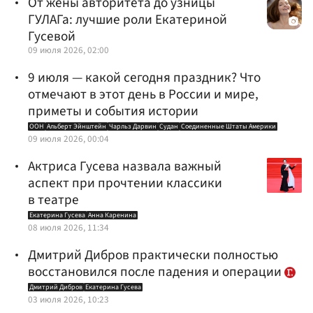
От жены авторитета до узницы
ГУЛАГа: лучшие роли Екатериной
Гусевой
09 июля 2026, 02:00
9 июля — какой сегодня праздник? Что
отмечают в этот день в России и мире,
приметы и события истории
ООН
Альберт Эйнштейн
Чарльз Дарвин
Судан
Соединенные Штаты Америки
09 июля 2026, 00:04
Актриса Гусева назвала важный
аспект при прочтении классики
в театре
Екатерина Гусева
Анна Каренина
08 июля 2026, 11:34
Дмитрий Дибров практически полностью
восстановился после падения и операции
Дмитрий Дибров
Екатерина Гусева
03 июля 2026, 10:23