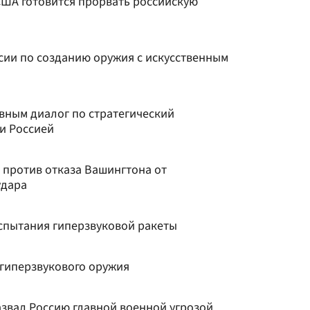
з США готовится прорвать российскую
сии по созданию оружия с искусственным
вным диалог по стратегический
и Россией
против отказа Вашингтона от
удара
спытания гиперзвуковой ракеты
 гиперзвукового оружия
азвал Россию главной военной угрозой