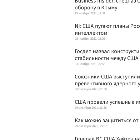
Business Insider: спецна
оборону в Крыму
19 ноября 2021, 17:31
NI: США пугают планы Рос
интеллектом
05 ноября 2021, 18:55
Госдеп назвал конструкти
стабильности между США 
04 ноября 2021, 22:58
Союзники США выступили 
превентивного ядерного 
30 октября 2021, 02:50
США провели успешные и
29 октября 2021, 22:46
Как можно защититься от
29 октября 2021, 19:02
Генерал ВС США Хайтен н