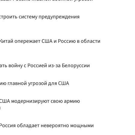
строить систему предупреждения
 Китай опережает США и Россию в области
чать войну с Россией из-за Белоруссии
сию главной угрозой для США
о США модернизируют свою армию
я
о Россия обладает невероятно мощными