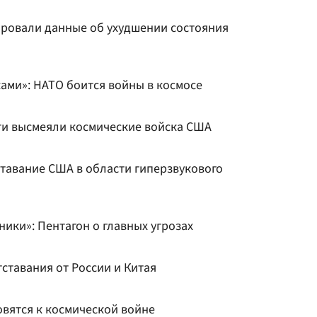
ровали данные об ухудшении состояния
ками»: НАТО боится войны в космосе
ети высмеяли космические войска США
ставание США в области гиперзвукового
ники»: Пентагон о главных угрозах
тставания от России и Китая
овятся к космической войне