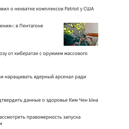
вил о нехватке комплексов Patriot у США
ения»: в Пентагоне
озу от кибератак с оружием массового
ии наращивать ядерный арсенал ради
одтвердить данные о здоровье Ким Чен Ына
ссмотреть правомерность запуска
м