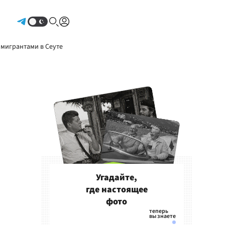
Авторизоваться
 мигрантами в Сеуте
Угадайте,
где настоящее
фото