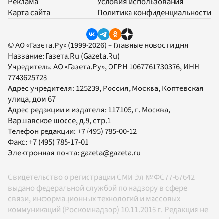
Реклама
Условия использования
Карта сайта
Политика конфиденциальности
© АО «Газета.Ру» (1999-2026) – Главные новости дня
Название:
Газета.Ru
(Gazeta.Ru)
Учредитель:
АО «Газета.Ру»
, ОГРН 1067761730376, ИНН
7743625728
Адрес учредителя: 125239, Россия, Москва, Коптевская
улица, дом 67
Адрес редакции и издателя:
117105
, г.
Москва
,
Варшавское шоссе, д.9, стр.1
Телефон редакции:
+7 (495) 785-00-12
Факс:
+7 (495) 785-17-01
Электронная почта:
gazeta@gazeta.ru
Свидетельство о регистрации СМИ Эл № ФС77-67642
выдано федеральной службой по надзору в сфере
связи, информационных технологий и массовых
коммуникаций (Роскомнадзор) 10.11.2016 г. Редакция не