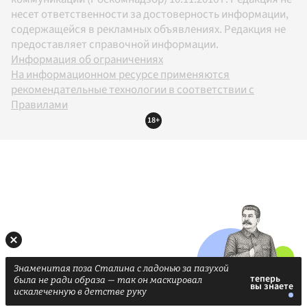
несет ответственности за достоверность информации,
содержащейся в рекламных объявлениях. Редакция не
предоставляет справочной информации.
Информация об ограничениях
На информационном ресурсе применяются
рекомендательные технологии в соответствии с
Правилами
18+
Знаменитая поза Сталина с ладонью за пазухой
была не ради образа — так он маскировал
искалеченную в детстве руку