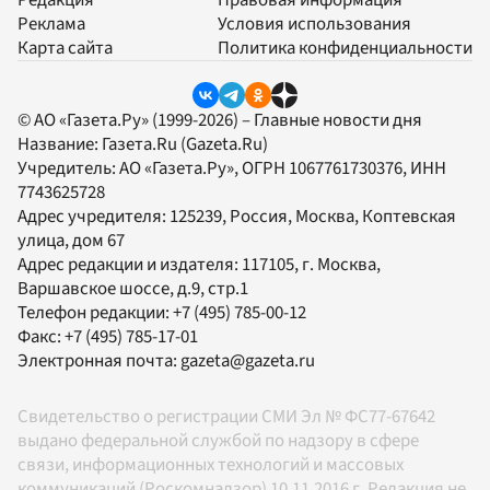
Редакция
Правовая информация
Реклама
Условия использования
Карта сайта
Политика конфиденциальности
© АО «Газета.Ру» (1999-2026) – Главные новости дня
Название:
Газета.Ru
(Gazeta.Ru)
Учредитель:
АО «Газета.Ру»
, ОГРН 1067761730376, ИНН
7743625728
Адрес учредителя: 125239, Россия, Москва, Коптевская
улица, дом 67
Адрес редакции и издателя:
117105
, г.
Москва
,
Варшавское шоссе, д.9, стр.1
Телефон редакции:
+7 (495) 785-00-12
Факс:
+7 (495) 785-17-01
Электронная почта:
gazeta@gazeta.ru
Свидетельство о регистрации СМИ Эл № ФС77-67642
выдано федеральной службой по надзору в сфере
связи, информационных технологий и массовых
коммуникаций (Роскомнадзор) 10.11.2016 г. Редакция не