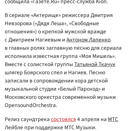
сообщила «Газете.Ru» пресс-служба Kion.
В сериале «Актерище» режиссера Дмитрия
Невзорова («Дядя Леша», «Свободные
отношения») о крепкой мужской вражде
с Дмитрием Нагиевым и
Антоном Лапенко
в главных ролях заглавную песню для сериала
исполнила известная группа «Моя Мишель».
Вместе с солисткой группы
Татьяной Ткачук
шлягер Боярского спел и Нагиев. Песню
записали в сопровождении хора детской
музыкальной студии «Белый Пароход» и
Московского оркестра современной музыки
OpensoundOrchestra.
Релиз саундтрека
состоялся
4 апреля на
МТС
Лейбле при поддержке МТС Музыки.