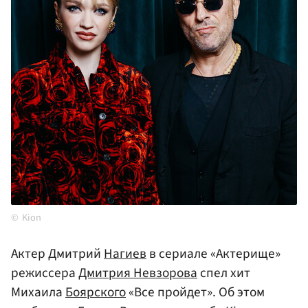
Kion
Актер Дмитрий
Нагиев
в сериале «Актерище»
режиссера
Дмитрия Невзорова
спел хит
Михаила
Боярского
«Все пройдет». Об этом