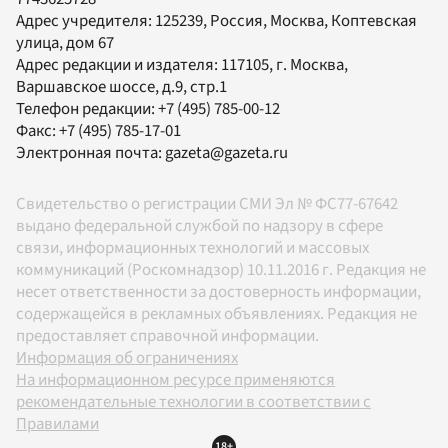
Адрес учредителя: 125239, Россия, Москва, Коптевская
улица, дом 67
Адрес редакции и издателя:
117105
, г.
Москва
,
Варшавское шоссе, д.9, стр.1
Телефон редакции:
+7 (495) 785-00-12
Факс:
+7 (495) 785-17-01
Электронная почта:
gazeta@gazeta.ru
Свидетельство о регистрации СМИ Эл № ФС77-67642
выдано федеральной службой по надзору в сфере
связи, информационных технологий и массовых
коммуникаций (Роскомнадзор) 10.11.2016 г. Редакция не
несет ответственности за достоверность информации,
содержащейся в рекламных объявлениях. Редакция не
предоставляет справочной информации.
Информация об ограничениях
На информационном ресурсе применяются
рекомендательные технологии в соответствии с
Правилами
18+