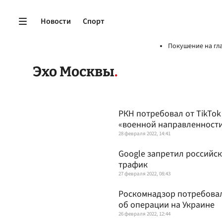
Новости
Спорт
Покушение на гл
Эхо Москвы
РКН потребовал от TikTo
«военной направленност
28 февраля 2022, 14:41
Google запретил российс
трафик
27 февраля 2022, 08:43
Роскомнадзор потребовал
об операции на Украине
26 февраля 2022, 12:44