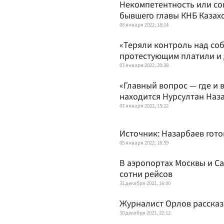
Некомпетентность или соп
бывшего главы КНБ Казах
08 января 2022, 18:14
«Теряли контроль над соб
протестующим платили и 
07 января 2022, 20:38
«Главный вопрос — где и 
находится Нурсултан Наз
07 января 2022, 15:22
Источник: Назарбаев гото
05 января 2022, 16:59
В аэропортах Москвы и С
сотни рейсов
31 декабря 2021, 16:00
Журналист Орлов рассказ
30 декабря 2021, 22:12