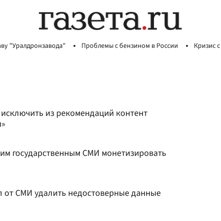
аву "Уралдронзавода"
Проблемы с бензином в России
Кризис с
k исключить из рекомендаций контент
и»
ким государственным СМИ монетизировать
 от СМИ удалить недостоверные данные