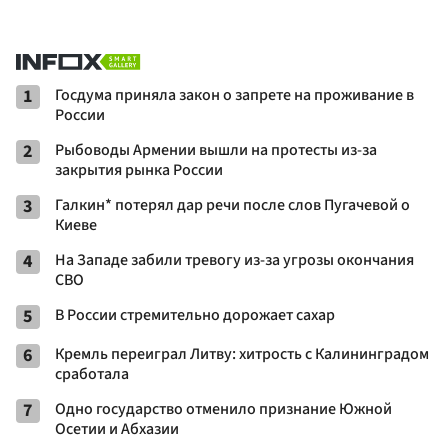
1
Госдума приняла закон о запрете на проживание в
России
2
Рыбоводы Армении вышли на протесты из-за
закрытия рынка России
3
Галкин* потерял дар речи после слов Пугачевой о
Киеве
4
На Западе забили тревогу из-за угрозы окончания
СВО
5
В России стремительно дорожает сахар
6
Кремль переиграл Литву: хитрость с Калининградом
сработала
7
Одно государство отменило признание Южной
Осетии и Абхазии