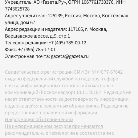
Учредитель:
АО «Газета.Ру»
, ОГРН 1067761730376, ИНН
7743625728
Адрес учредителя: 125239, Россия, Москва, Коптевская
улица, дом 67
Адрес редакции и издателя:
117105
, г.
Москва
,
Варшавское шоссе, д.9, стр.1
Телефон редакции:
+7 (495) 785-00-12
Факс:
+7 (495) 785-17-01
Электронная почта:
gazeta@gazeta.ru
Свидетельство о регистрации СМИ Эл № ФС77-67642
выдано федеральной службой по надзору в сфере
связи, информационных технологий и массовых
коммуникаций (Роскомнадзор) 10.11.2016 г. Редакция не
несет ответственности за достоверность информации,
содержащейся в рекламных объявлениях. Редакция не
предоставляет справочной информации.
Информация об ограничениях
На информационном ресурсе применяются
рекомендательные технологии в соответствии с