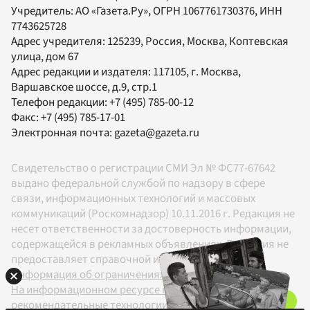
Учредитель:
АО «Газета.Ру»
, ОГРН 1067761730376, ИНН
7743625728
Адрес учредителя: 125239, Россия, Москва, Коптевская
улица, дом 67
Адрес редакции и издателя:
117105
, г.
Москва
,
Варшавское шоссе, д.9, стр.1
Телефон редакции:
+7 (495) 785-00-12
Факс:
+7 (495) 785-17-01
Электронная почта:
gazeta@gazeta.ru
Свидетельство о регистрации СМИ Эл № ФС77-67642
выдано федеральной службой по надзору в сфере
связи, информационных технологий и массовых
коммуникаций (Роскомнадзор) 10.11.2016 г. Редакция не
несет ответственности за достоверность информации,
содержащейся в рекламных объявлениях. Редакция не
предоставляет справочной информации.
Информация об ограничениях
На информационном ресурсе применяются
рекомендательные технологии в соответствии с