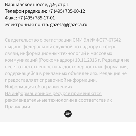
Варшавское шоссе, д.9, стр.1
Телефон редакции:
+7 (495) 785-00-12
Факс:
+7 (495) 785-17-01
Электронная почта:
gazeta@gazeta.ru
Свидетельство о регистрации СМИ Эл № ФС77-67642
выдано федеральной службой по надзору в сфере
связи, информационных технологий и массовых
коммуникаций (Роскомнадзор) 10.11.2016 г. Редакция не
несет ответственности за достоверность информации,
содержащейся в рекламных объявлениях. Редакция не
предоставляет справочной информации.
Информация об ограничениях
На информационном ресурсе применяются
рекомендательные технологии в соответствии с
Правилами
18+