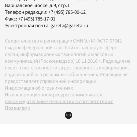
Варшавское шоссе, д.9, стр.1
Телефон редакции:
+7 (495) 785-00-12
Факс:
+7 (495) 785-17-01
Электронная почта:
gazeta@gazeta.ru
Свидетельство о регистрации СМИ Эл № ФС77-67642
выдано федеральной службой по надзору в сфере
связи, информационных технологий и массовых
коммуникаций (Роскомнадзор) 10.11.2016 г. Редакция не
несет ответственности за достоверность информации,
содержащейся в рекламных объявлениях. Редакция не
предоставляет справочной информации.
Информация об ограничениях
На информационном ресурсе применяются
рекомендательные технологии в соответствии с
Правилами
18+