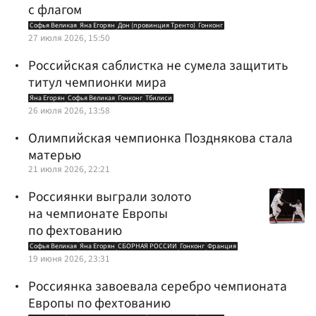
с флагом
Софья Великая
Яна Егорян
Дон (провинция Тренто)
Гонконг
27 июля 2026, 15:50
Российская саблистка не сумела защитить
титул чемпионки мира
Яна Егорян
Софья Великая
Гонконг
Тбилиси
26 июля 2026, 13:58
Олимпийская чемпионка Позднякова стала
матерью
21 июля 2026, 22:21
Россиянки выграли золото
на чемпионате Европы
по фехтованию
Софья Великая
Яна Егорян
СБОРНАЯ РОССИИ
Гонконг
Франция
19 июня 2026, 23:31
Россиянка завоевала серебро чемпионата
Европы по фехтованию