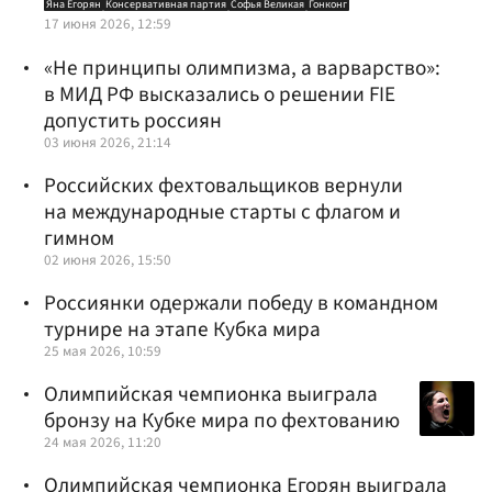
Яна Егорян
Консервативная партия
Софья Великая
Гонконг
17 июня 2026, 12:59
«Не принципы олимпизма, а варварство»:
в МИД РФ высказались о решении FIE
допустить россиян
03 июня 2026, 21:14
Российских фехтовальщиков вернули
на международные старты с флагом и
гимном
02 июня 2026, 15:50
Россиянки одержали победу в командном
турнире на этапе Кубка мира
25 мая 2026, 10:59
Олимпийская чемпионка выиграла
бронзу на Кубке мира по фехтованию
24 мая 2026, 11:20
Олимпийская чемпионка Егорян выиграла