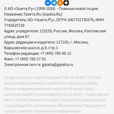
© АО «Газета.Ру» (1999-2026) – Главные новости дня
Название:
Газета.Ru
(Gazeta.Ru)
Учредитель:
АО «Газета.Ру»
, ОГРН 1067761730376, ИНН
7743625728
Адрес учредителя: 125239, Россия, Москва, Коптевская
улица, дом 67
Адрес редакции и издателя:
117105
, г.
Москва
,
Варшавское шоссе, д.9, стр.1
Телефон редакции:
+7 (495) 785-00-12
Факс:
+7 (495) 785-17-01
Электронная почта:
gazeta@gazeta.ru
Свидетельство о регистрации СМИ Эл № ФС77-67642
выдано федеральной службой по надзору в сфере
связи, информационных технологий и массовых
коммуникаций (Роскомнадзор) 10.11.2016 г. Редакция не
несет ответственности за достоверность информации,
содержащейся в рекламных объявлениях. Редакция не
предоставляет справочной информации.