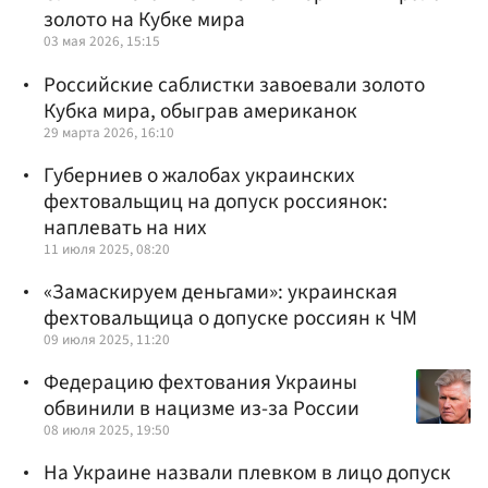
золото на Кубке мира
03 мая 2026, 15:15
Российские саблистки завоевали золото
Кубка мира, обыграв американок
29 марта 2026, 16:10
Губерниев о жалобах украинских
фехтовальщиц на допуск россиянок:
наплевать на них
11 июля 2025, 08:20
«Замаскируем деньгами»: украинская
фехтовальщица о допуске россиян к ЧМ
09 июля 2025, 11:20
Федерацию фехтования Украины
обвинили в нацизме из-за России
08 июля 2025, 19:50
На Украине назвали плевком в лицо допуск