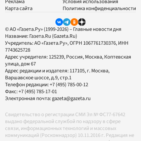
Реклама
Условия использования
Карта сайта
Политика конфиденциальности
© АО «Газета.Ру» (1999-2026) – Главные новости дня
Название:
Газета.Ru
(Gazeta.Ru)
Учредитель:
АО «Газета.Ру»
, ОГРН 1067761730376, ИНН
7743625728
Адрес учредителя: 125239, Россия, Москва, Коптевская
улица, дом 67
Адрес редакции и издателя:
117105
, г.
Москва
,
Варшавское шоссе, д.9, стр.1
Телефон редакции:
+7 (495) 785-00-12
Факс:
+7 (495) 785-17-01
Электронная почта:
gazeta@gazeta.ru
Свидетельство о регистрации СМИ Эл № ФС77-67642
выдано федеральной службой по надзору в сфере
связи, информационных технологий и массовых
коммуникаций (Роскомнадзор) 10.11.2016 г. Редакция не