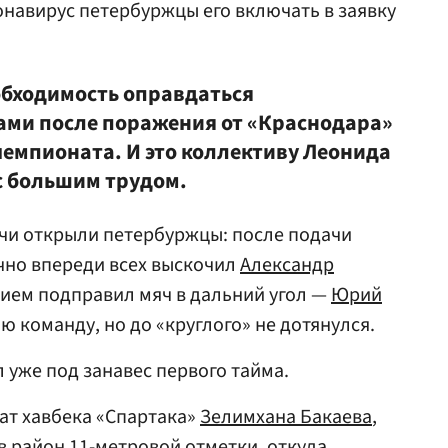
онавирус петербуржцы его включать в заявку
обходимость оправдаться
ами после поражения от «Краснодара»
чемпионата. И это коллективу Леонида
 с большим трудом.
речи открыли петербуржцы: после подачи
ачно впереди всех выскочил
Александр
нием подправил мяч в дальний угол —
Юрий
ю команду, но до «круглого» не дотянулся.
 уже под занавес первого тайма.
рат хавбека «Спартака»
Зелимхана Бакаева
,
 район 11-метровой отметки, откуда