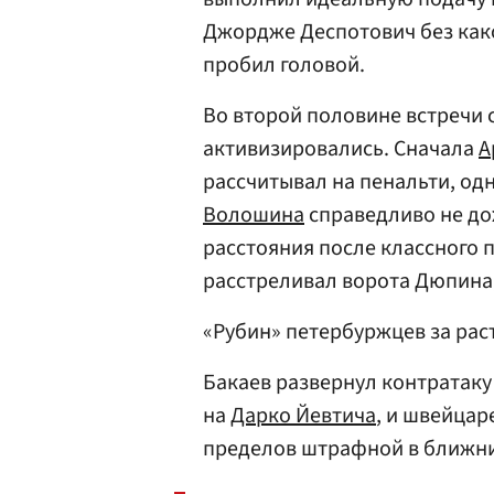
Джордже Деспотович без како
пробил головой.
Во второй половине встречи 
активизировались. Сначала
А
рассчитывал на пенальти, од
Волошина
справедливо не до
расстояния после классного 
расстреливал ворота Дюпина,
«Рубин» петербуржцев за рас
Бакаев развернул контратаку
на
Дарко Йевтича
, и швейцар
пределов штрафной в ближни