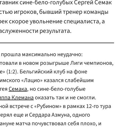
тавник сине-бело-голубых Сергей Семак
остью игроков, бывший тренер команды
ек скорое увольнение специалиста, а
аслуженности результата.
я прошла максимально неудачно:
товали в новом розыгрыше Лиги чемпионов,
е» (1:2). Бельгийский клуб на фоне
римского «Лацио» казался слабейшим
гея
Семака
, но сине-бело-голубые
ппа Клемана
оказать так и не смогли.
ной встрече с «Рубином» в рамках 12-го тура
ерял еще и Сердара Азмуна, одного
ануне матча почувствовал себя плохо, и