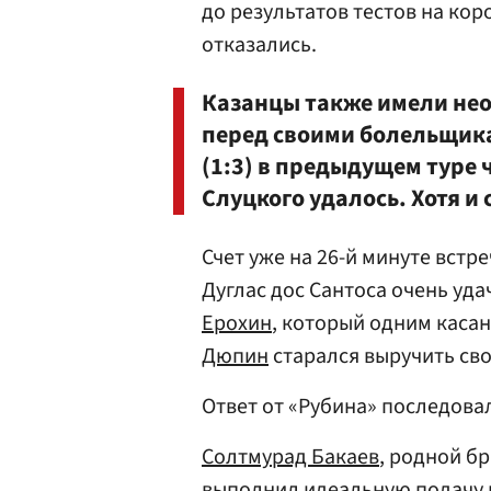
до результатов тестов на кор
отказались.
Казанцы также имели не
перед своими болельщик
(1:3) в предыдущем туре 
Слуцкого удалось. Хотя и
Счет уже на 26-й минуте вст
Дуглас дос Сантоса очень уд
Ерохин
, который одним каса
Дюпин
старался выручить сво
Ответ от «Рубина» последовал
Солтмурад Бакаев
, родной б
выполнил идеальную подачу в