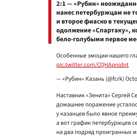
2:1 — «Рубин» неожиданн
нанес петербуржцам не т
и второе фиаско в текущ
одолжение «Спартаку», ко
бело-голубыми первое ме
Особенные эмоции нашего гл
pic.twitter.com/CQHApnidnt
— «Рубин» Казань (@fcrk)
Octo
Наставник «Зенита» Сергей С
домашнее поражение усталост
у казанцев было явное преиму
а вот график петербуржцев с
на два подряд проигранных ма