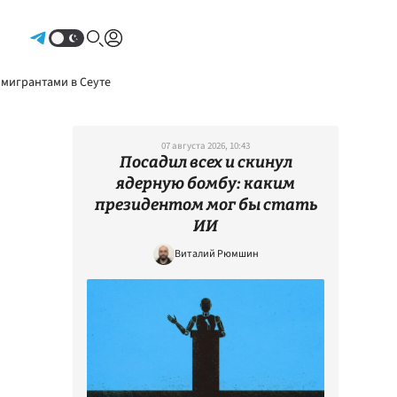
Авторизоваться
 мигрантами в Сеуте
07 августа 2026, 10:43
Посадил всех и скинул
ядерную бомбу: каким
президентом мог бы стать
ИИ
Виталий Рюмшин