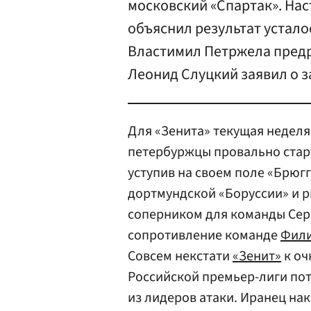
московский «Спартак». Нас
объяснил результат устал
Властимил Петржела предр
Леонид Слуцкий заявил о з
Для «Зенита» текущая недел
петербуржцы провально стар
уступив на своем поле «Брюгг
дортмундской «Боруссии» и 
соперником для команды Сер
сопротивление команде
Фили
Совсем некстати
«Зенит»
к оч
Российской премьер-лиги пот
из лидеров атаки. Иранец нак