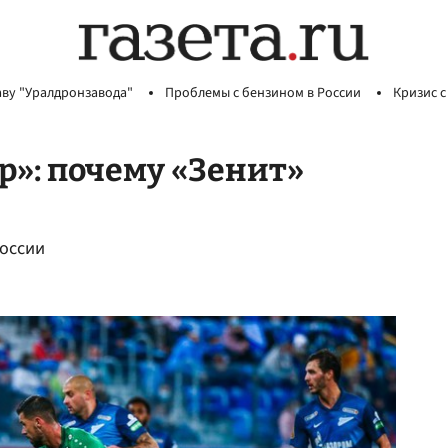
аву "Уралдронзавода"
Проблемы с бензином в России
Кризис с
»: почему «Зенит»
России