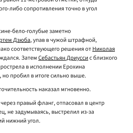
го-либо сопротивления точно в угол
сине-бело-голубые заметно
ртем Дзюба
, упав в чужой штрафной,
нако соответствующего решения от
Николая
ждался. Затем
Себастьян Дриусси
с близкого
прострела в исполнении Ерохина
 но пробил в итоге сильно выше.
точительность наказал мгновенно.
 через правый фланг, отпасовал в центр
ец, не задумываясь, выстрелил из-за
й нижний угол.