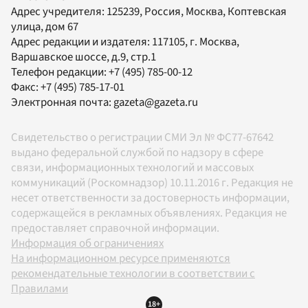
Адрес учредителя: 125239, Россия, Москва, Коптевская
улица, дом 67
Адрес редакции и издателя:
117105
, г.
Москва
,
Варшавское шоссе, д.9, стр.1
Телефон редакции:
+7 (495) 785-00-12
Факс:
+7 (495) 785-17-01
Электронная почта:
gazeta@gazeta.ru
Свидетельство о регистрации СМИ Эл № ФС77-67642
выдано федеральной службой по надзору в сфере
связи, информационных технологий и массовых
коммуникаций (Роскомнадзор) 10.11.2016 г. Редакция не
несет ответственности за достоверность информации,
содержащейся в рекламных объявлениях. Редакция не
предоставляет справочной информации.
Информация об ограничениях
На информационном ресурсе применяются
рекомендательные технологии в соответствии с
Правилами
18+