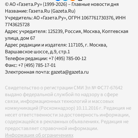
© АО «Газета.Ру» (1999-2026) – Главные новости дня
Название:
Газета.Ru
(Gazeta.Ru)
Учредитель:
АО «Газета.Ру»
, ОГРН 1067761730376, ИНН
7743625728
Адрес учредителя: 125239, Россия, Москва, Коптевская
улица, дом 67
Адрес редакции и издателя:
117105
, г.
Москва
,
Варшавское шоссе, д.9, стр.1
Телефон редакции:
+7 (495) 785-00-12
Факс:
+7 (495) 785-17-01
Электронная почта:
gazeta@gazeta.ru
Свидетельство о регистрации СМИ Эл № ФС77-67642
выдано федеральной службой по надзору в сфере
связи, информационных технологий и массовых
коммуникаций (Роскомнадзор) 10.11.2016 г. Редакция не
несет ответственности за достоверность информации,
содержащейся в рекламных объявлениях. Редакция не
предоставляет справочной информации.
Информация об ограничениях