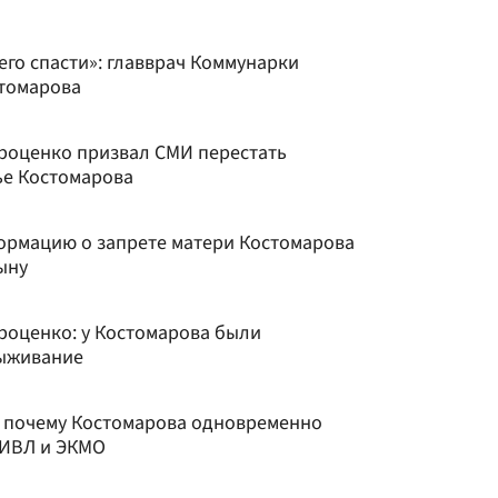
го спасти»: главврач Коммунарки
стомарова
роценко призвал СМИ перестать
ье Костомарова
ормацию о запрете матери Костомарова
ыну
роценко: у Костомарова были
ыживание
 почему Костомарова одновременно
 ИВЛ и ЭКМО