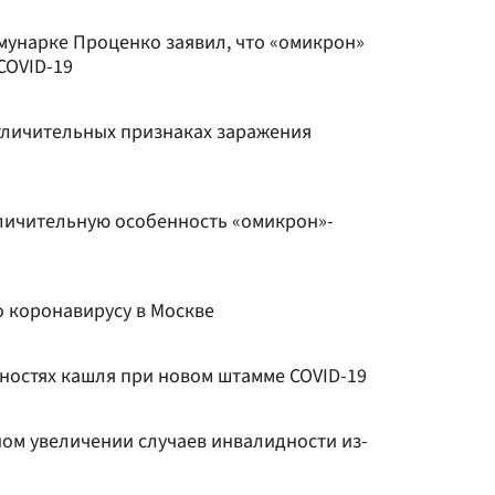
мунарке Проценко заявил, что «омикрон»
COVID-19
тличительных признаках заражения
личительную особенность «омикрон»-
 коронавирусу в Москве
нностях кашля при новом штамме COVID-19
ном увеличении случаев инвалидности из-