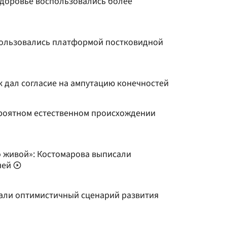
доровье воспользовались более
пользовались платформой постковидной
к дал согласие на ампутацию конечностей
ероятном естественном происхождении
о живой»: Костомарова выписали
ней
али оптимистичный сценарий развития