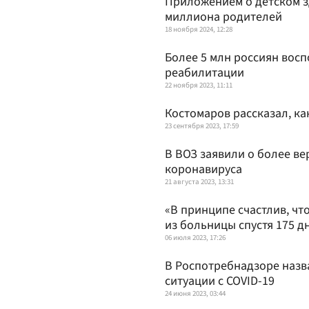
Приложением о детском з
миллиона родителей
18 ноября 2024, 12:28
Более 5 млн россиян вос
реабилитации
22 ноября 2023, 11:11
Костомаров рассказал, ка
23 сентября 2023, 17:59
В ВОЗ заявили о более в
коронавируса
21 августа 2023, 13:31
«В принципе счастлив, чт
из больницы спустя 175 д
06 июля 2023, 17:26
В Роспотребнадзоре назв
ситуации с COVID-19
24 июня 2023, 03:44