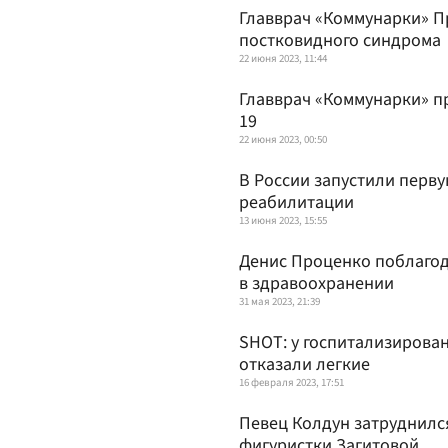
Главврач «Коммунарки» П
постковидного синдрома
22 июня 2023, 11:44
Главврач «Коммунарки» п
19
22 июня 2023, 00:50
В России запустили перв
реабилитации
13 июня 2023, 15:55
Денис Проценко поблагод
в здравоохранении
31 мая 2023, 21:39
SHOT: у госпитализирова
отказали легкие
16 февраля 2023, 17:51
Певец Колдун затруднилс
фигуристки Загитовой