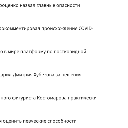
роценко назвал главные опасности
рокомментировал происхождение COVID-
ую в мире платформу по постковидной
арил Дмитрия Хубезова за решения
нного фигуриста Костомарова практически
я оценить певческие способности