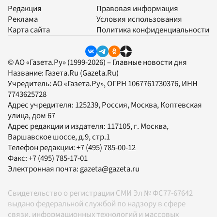
Редакция
Правовая информация
Реклама
Условия использования
Карта сайта
Политика конфиденциальности
© АО «Газета.Ру» (1999-2026) – Главные новости дня
Название:
Газета.Ru
(Gazeta.Ru)
Учредитель:
АО «Газета.Ру»
, ОГРН 1067761730376, ИНН
7743625728
Адрес учредителя: 125239, Россия, Москва, Коптевская
улица, дом 67
Адрес редакции и издателя:
117105
, г.
Москва
,
Варшавское шоссе, д.9, стр.1
Телефон редакции:
+7 (495) 785-00-12
Факс:
+7 (495) 785-17-01
Электронная почта:
gazeta@gazeta.ru
Свидетельство о регистрации СМИ Эл № ФС77-67642
выдано федеральной службой по надзору в сфере
связи, информационных технологий и массовых