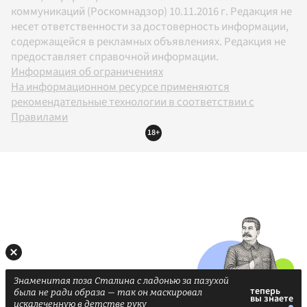
коммуникаций (Роскомнадзор) 10.11.2016 г. Редакция не
несет ответственности за достоверность информации,
содержащейся в рекламных объявлениях. Редакция не
предоставляет справочной информации.
Информация об ограничениях
На информационном ресурсе применяются
рекомендательные технологии в соответствии с
Правилами
18+
Знаменитая поза Сталина с ладонью за пазухой
была не ради образа — так он маскировал
искалеченную в детстве руку