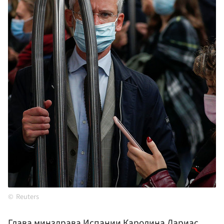
Reuters
Глава минздрава Испании Каролина Дариас