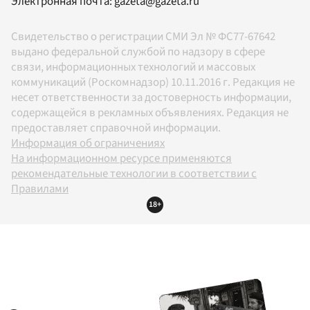
Электронная почта:
gazeta@gazeta.ru
Свидетельство о регистрации СМИ Эл № ФС77-67642
выдано федеральной службой по надзору в сфере
связи, информационных технологий и массовых
коммуникаций (Роскомнадзор) 10.11.2016 г. Редакция не
несет ответственности за достоверность информации,
содержащейся в рекламных объявлениях. Редакция не
предоставляет справочной информации.
Информация об ограничениях
На информационном ресурсе применяются
рекомендательные технологии в соответствии с
Правилами
18+