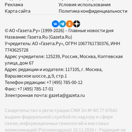
Реклама
Условия использования
Карта сайта
Политика конфиденциальности
© АО «Газета.Ру» (1999-2026) – Главные новости дня
Название:
Газета.Ru
(Gazeta.Ru)
Учредитель:
АО «Газета.Ру»
, ОГРН 1067761730376, ИНН
7743625728
Адрес учредителя: 125239, Россия, Москва, Коптевская
улица, дом 67
Адрес редакции и издателя:
117105
, г.
Москва
,
Варшавское шоссе, д.9, стр.1
Телефон редакции:
+7 (495) 785-00-12
Факс:
+7 (495) 785-17-01
Электронная почта:
gazeta@gazeta.ru
Свидетельство о регистрации СМИ Эл № ФС77-67642
выдано федеральной службой по надзору в сфере
связи, информационных технологий и массовых
коммуникаций (Роскомнадзор) 10.11.2016 г. Редакция не