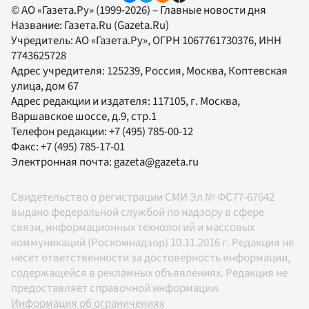
© АО «Газета.Ру» (1999-2026) – Главные новости дня
Название:
Газета.Ru
(Gazeta.Ru)
Учредитель:
АО «Газета.Ру»
, ОГРН 1067761730376, ИНН
7743625728
Адрес учредителя: 125239, Россия, Москва, Коптевская
улица, дом 67
Адрес редакции и издателя:
117105
, г.
Москва
,
Варшавское шоссе, д.9, стр.1
Телефон редакции:
+7 (495) 785-00-12
Факс:
+7 (495) 785-17-01
Электронная почта:
gazeta@gazeta.ru
Свидетельство о регистрации СМИ Эл № ФС77-67642
выдано федеральной службой по надзору в сфере
связи, информационных технологий и массовых
коммуникаций (Роскомнадзор) 10.11.2016 г. Редакция не
несет ответственности за достоверность информации,
содержащейся в рекламных объявлениях. Редакция не
предоставляет справочной информации.
Информация об ограничениях