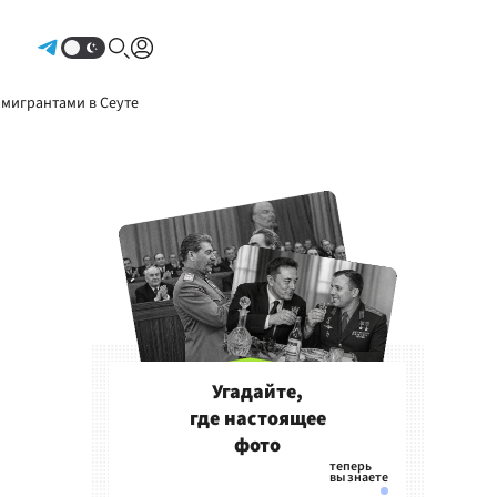
Авторизоваться
 мигрантами в Сеуте
Угадайте,
где настоящее
фото