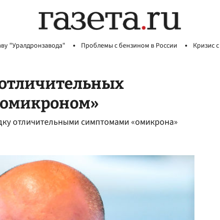
аву "Уралдронзавода"
Проблемы с бензином в России
Кризис с
 отличительных
«омикроном»
дку отличительными симптомами «омикрона»