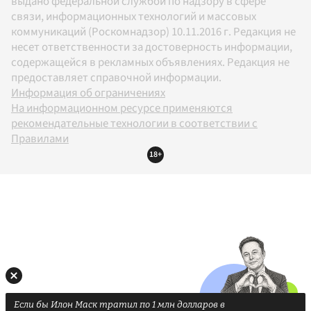
выдано федеральной службой по надзору в сфере
связи, информационных технологий и массовых
коммуникаций (Роскомнадзор) 10.11.2016 г. Редакция не
несет ответственности за достоверность информации,
содержащейся в рекламных объявлениях. Редакция не
предоставляет справочной информации.
Информация об ограничениях
На информационном ресурсе применяются
рекомендательные технологии в соответствии с
Правилами
18+
Если бы Илон Маск тратил по 1 млн долларов в