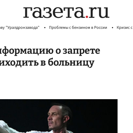
аву "Уралдронзавода"
Проблемы с бензином в России
Кризис с
нформацию о запрете
иходить в больницу