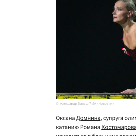
Александр Вильф/РИА «Новости»
Оксана
Домнина
, супруга ол
катанию Романа
Костомаров