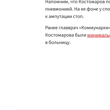
Напомним, что Костомаров по
пневмонией. На ее фоне у сп
к ампутации стоп.
Ранее главврач «Коммунарки
Костомарова были
минималь
в больницу.