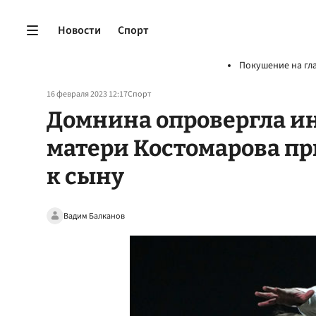
Новости
Спорт
Покушение на гл
16 февраля 2023 12:17
Спорт
Домнина опровергла и
матери Костомарова пр
к сыну
Вадим Балканов