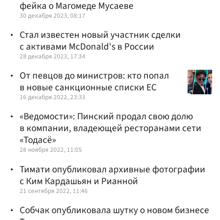
фейка о Магомеде Мусаеве
30 декабря 2023, 08:17
Стал известен новый участник сделки
с активами McDonald's в России
28 декабря 2023, 17:34
От певцов до министров: кто попал
в новые санкционные списки ЕС
16 декабря 2022, 23:33
«Ведомости»: Пинский продал свою долю
в компании, владеющей ресторанами сети
«Тодасё»
28 ноября 2022, 11:05
Тимати опубликовал архивные фотографии
с Ким Кардашьян и Рианной
21 сентября 2022, 11:46
Собчак опубликовала шутку о новом бизнесе