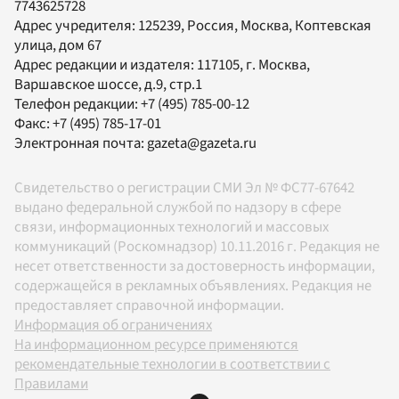
7743625728
Адрес учредителя: 125239, Россия, Москва, Коптевская
улица, дом 67
Адрес редакции и издателя:
117105
, г.
Москва
,
Варшавское шоссе, д.9, стр.1
Телефон редакции:
+7 (495) 785-00-12
Факс:
+7 (495) 785-17-01
Электронная почта:
gazeta@gazeta.ru
Свидетельство о регистрации СМИ Эл № ФС77-67642
выдано федеральной службой по надзору в сфере
связи, информационных технологий и массовых
коммуникаций (Роскомнадзор) 10.11.2016 г. Редакция не
несет ответственности за достоверность информации,
содержащейся в рекламных объявлениях. Редакция не
предоставляет справочной информации.
Информация об ограничениях
На информационном ресурсе применяются
рекомендательные технологии в соответствии с
Правилами