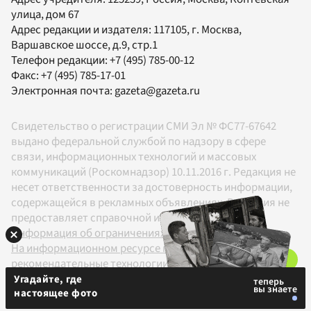
улица, дом 67
Адрес редакции и издателя:
117105
, г.
Москва
,
Варшавское шоссе, д.9, стр.1
Телефон редакции:
+7 (495) 785-00-12
Факс:
+7 (495) 785-17-01
Электронная почта:
gazeta@gazeta.ru
Свидетельство о регистрации СМИ Эл № ФС77-67642
выдано федеральной службой по надзору в сфере
связи, информационных технологий и массовых
коммуникаций (Роскомнадзор) 10.11.2016 г. Редакция не
несет ответственности за достоверность информации,
содержащейся в рекламных объявлениях. Редакция не
предоставляет справочной информации.
Информация об ограничениях
На информационном ресурсе применяются
рекомендательные технологии в соответствии с
Правилами
Угадайте, где
настоящее фото
18+