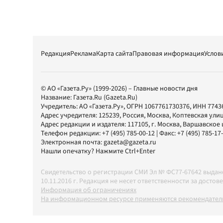
Редакция
Реклама
Карта сайта
Правовая информация
Услов
© АО «Газета.Ру» (1999-2026) – Главные новости дня
Название:
Газета.Ru
(Gazeta.Ru)
Учредитель:
АО «Газета.Ру»
, ОГРН 1067761730376, ИНН 7743
Адрес учредителя: 125239, Россия, Москва, Коптевская улиц
Адрес редакции и издателя:
117105
, г.
Москва
,
Варшавское шо
Телефон редакции:
+7 (495) 785-00-12
| Факс:
+7 (495) 785-17
Электронная почта:
gazeta@gazeta.ru
Нашли опечатку? Нажмите Ctrl+Enter
Свидетельство о регистрации СМИ Эл № ФС77-67642 выда
10.11.2016 г. Редакция не несет ответственности за дос
Информация об ограничениях
На информационном ресурсе применяются рекомендатель