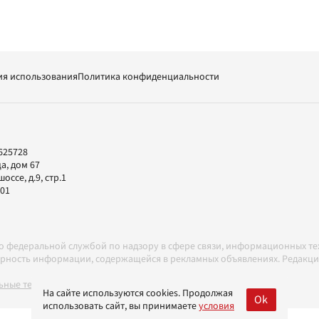
ия использования
Политика конфиденциальности
625728
а, дом 67
ссе, д.9, стр.1
-01
но федеральной службой по надзору в сфере связи, информационных т
товерность информации, содержащейся в рекламных объявлениях. Редак
ные технологии в соответствии с Правилами
На сайте используются cookies. Продолжая
Ok
использовать сайт, вы принимаете
условия