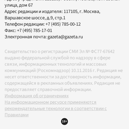
улица, дом 67
Адрес редакции и издателя:
117105
, г.
Москва
,
Варшавское шоссе, д.9, стр.1
Телефон редакции:
+7 (495) 785-00-12
Факс:
+7 (495) 785-17-01
Электронная почта:
gazeta@gazeta.ru
Свидетельство о регистрации СМИ Эл № ФС77-67642
выдано федеральной службой по надзору в сфере
связи, информационных технологий и массовых
коммуникаций (Роскомнадзор) 10.11.2016 г. Редакция не
несет ответственности за достоверность информации,
содержащейся в рекламных объявлениях. Редакция не
предоставляет справочной информации.
Информация об ограничениях
На информационном ресурсе применяются
рекомендательные технологии в соответствии с
Правилами
18+