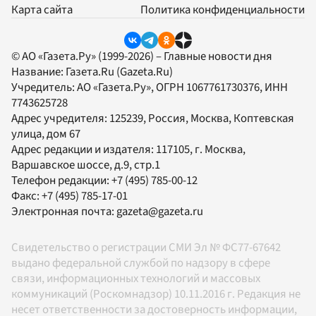
Карта сайта
Политика конфиденциальности
© АО «Газета.Ру» (1999-2026) – Главные новости дня
Название:
Газета.Ru
(Gazeta.Ru)
Учредитель:
АО «Газета.Ру»
, ОГРН 1067761730376, ИНН
7743625728
Адрес учредителя: 125239, Россия, Москва, Коптевская
улица, дом 67
Адрес редакции и издателя:
117105
, г.
Москва
,
Варшавское шоссе, д.9, стр.1
Телефон редакции:
+7 (495) 785-00-12
Факс:
+7 (495) 785-17-01
Электронная почта:
gazeta@gazeta.ru
Свидетельство о регистрации СМИ Эл № ФС77-67642
выдано федеральной службой по надзору в сфере
связи, информационных технологий и массовых
коммуникаций (Роскомнадзор) 10.11.2016 г. Редакция не
несет ответственности за достоверность информации,