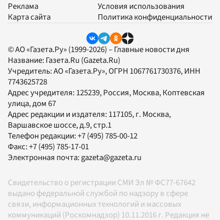
Реклама
Условия использования
Карта сайта
Политика конфиденциальности
© АО «Газета.Ру» (1999-2026) – Главные новости дня
Название:
Газета.Ru
(Gazeta.Ru)
Учредитель:
АО «Газета.Ру»
, ОГРН 1067761730376, ИНН
7743625728
Адрес учредителя: 125239, Россия, Москва, Коптевская
улица, дом 67
Адрес редакции и издателя:
117105
, г.
Москва
,
Варшавское шоссе, д.9, стр.1
Телефон редакции:
+7 (495) 785-00-12
Факс:
+7 (495) 785-17-01
Электронная почта:
gazeta@gazeta.ru
Свидетельство о регистрации СМИ Эл № ФС77-67642
выдано федеральной службой по надзору в сфере
связи, информационных технологий и массовых
коммуникаций (Роскомнадзор) 10.11.2016 г. Редакция не