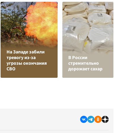
На Западе забили
тревогу из-за
В России
Е
угрозы окончания
стремительно
м
СВО
дорожает сахар
д