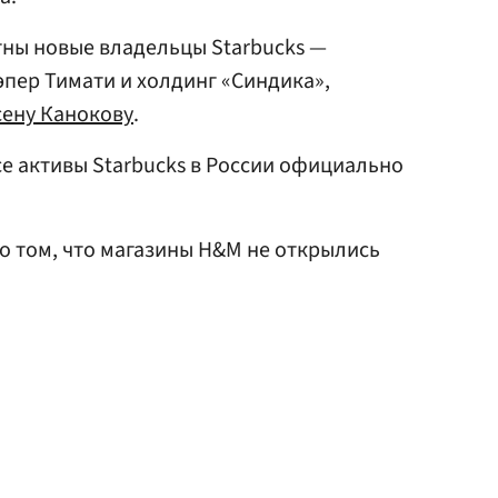
тны новые владельцы Starbucks —
эпер Тимати и холдинг «Синдика»,
сену Канокову
.
все активы Starbucks в России официально
о том, что магазины H&M не открылись