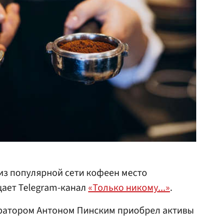
из популярной сети кофеен место
щает Telegram-канал
«Только никому...»
.
оратором Антоном Пинским приобрел активы