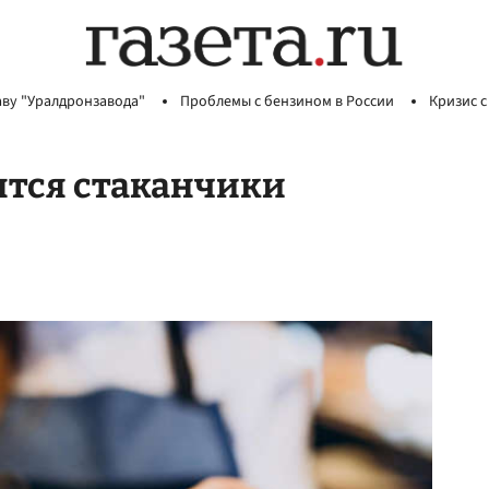
аву "Уралдронзавода"
Проблемы с бензином в России
Кризис с
вятся стаканчики