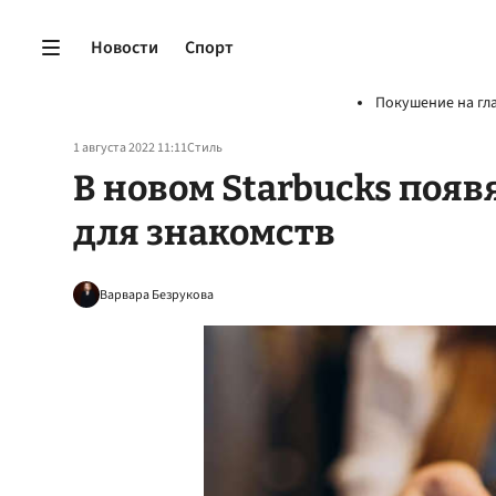
Новости
Спорт
Покушение на гл
1 августа 2022 11:11
Стиль
В новом Starbucks поя
для знакомств
Варвара Безрукова