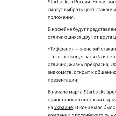
Starbucks в
России
. Новая ко
смогут выбрать цвет стаканчи
положения.
В кофейне будут представлен
отличающихся друг от друга 
«Тиффани» — женский стакан 
— все сложно, я занят/а и не
отлично, жизнь прекрасна, «
знакомств, открыт к общению
презентации.
В начале марта Starbucks вр
приостановив поставки сырья
на
Украине
. В конце мая был
компании с российского рынк