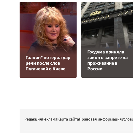
Госдума приняла
Галкин* потерял дар
закон о запрете на
речи после слов
проживание в
Пугачевой о Киеве
России
Редакция
Реклама
Карта сайта
Правовая информация
Услов