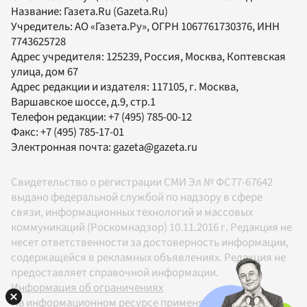
Название:
Газета.Ru
(Gazeta.Ru)
Учредитель:
АО «Газета.Ру»
, ОГРН 1067761730376, ИНН
7743625728
Адрес учредителя: 125239, Россия, Москва, Коптевская
улица, дом 67
Адрес редакции и издателя:
117105
, г.
Москва
,
Варшавское шоссе, д.9, стр.1
Телефон редакции:
+7 (495) 785-00-12
Факс:
+7 (495) 785-17-01
Электронная почта:
gazeta@gazeta.ru
Свидетельство о регистрации СМИ Эл № ФС77-67642
выдано федеральной службой по надзору в сфере
связи, информационных технологий и массовых
коммуникаций (Роскомнадзор) 10.11.2016 г. Редакция не
несет ответственности за достоверность информации,
содержащейся в рекламных объявлениях. Редакция не
предоставляет справочной информации.
Информация об ограничениях
На информационном ресурсе применяются