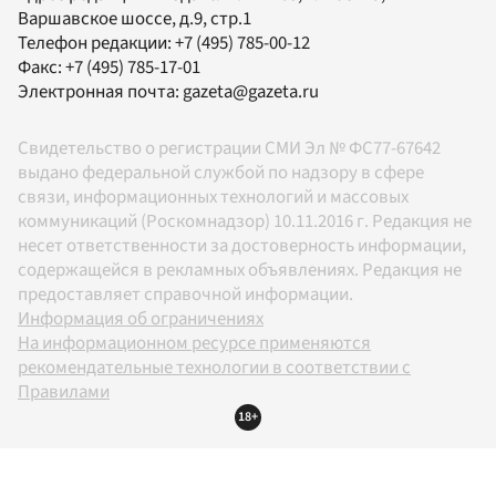
Варшавское шоссе, д.9, стр.1
Телефон редакции:
+7 (495) 785-00-12
Факс:
+7 (495) 785-17-01
Электронная почта:
gazeta@gazeta.ru
Свидетельство о регистрации СМИ Эл № ФС77-67642
выдано федеральной службой по надзору в сфере
связи, информационных технологий и массовых
коммуникаций (Роскомнадзор) 10.11.2016 г. Редакция не
несет ответственности за достоверность информации,
содержащейся в рекламных объявлениях. Редакция не
предоставляет справочной информации.
Информация об ограничениях
На информационном ресурсе применяются
рекомендательные технологии в соответствии с
Правилами
18+